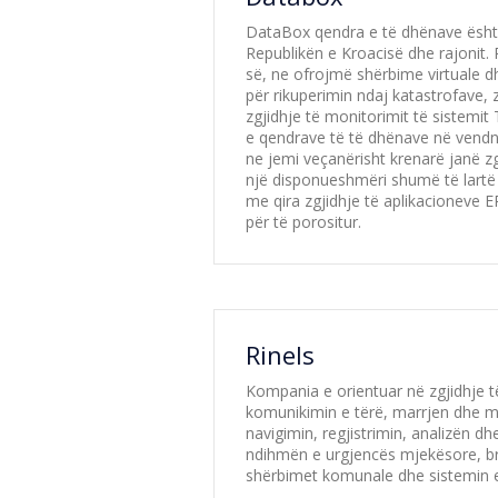
DataBox qendra e të dhënave është 
Republikën e Kroacisë dhe rajonit. 
së, ne ofrojmë shërbime virtuale dh
për rikuperimin ndaj katastrofave, z
zgjidhje të monitorimit të sistemi
e qendrave të të dhënave në vendnd
ne jemi veçanërisht krenarë janë zg
një disponueshmëri shumë të lartë
me qira zgjidhje të aplikacioneve E
për të porositur.
Rinels
Kompania e orientuar në zgjidhje t
komunikimin e tërë, marrjen dhe m
navigimin, regjistrimin, analizën d
ndihmën e urgjencës mjekësore, bri
shërbimet komunale dhe sistemin 