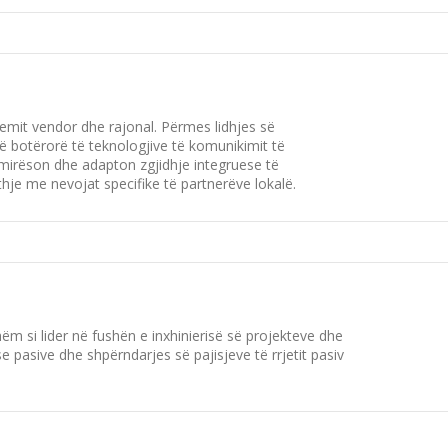
temit vendor dhe rajonal. Përmes lidhjes së
ë botërorë të teknologjive të komunikimit të
mirëson dhe adapton zgjidhje integruese të
hje me nevojat specifike të partnerëve lokalë.
m si lider në fushën e inxhinierisë së projekteve dhe
e pasive dhe shpërndarjes së pajisjeve të rrjetit pasiv