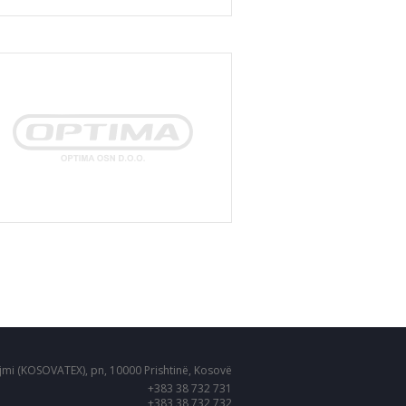
jmi (KOSOVATEX), pn, 10000 Prishtinë, Kosovë
+383 38 732 731
+383 38 732 732