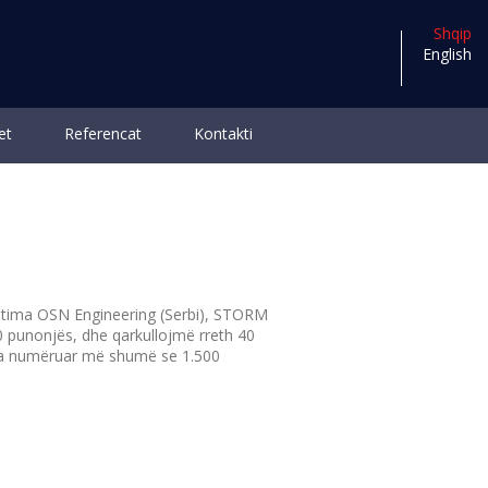
Shqip
English
et
Referencat
Kontakti
ptima OSN Engineering (Serbi), STORM
 punonjës, dhe qarkullojmë rreth 40
i ka numëruar më shumë se 1.500