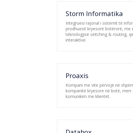
Storm Informatika
Integruesi rajonal i sistemit të in
prodhuesit kryesorë botërorë, me ek
teknologjisë sëitching & routing, q
interaktive.
Proaxis
Kompani me vite përvojë në shpërnda
kompanitë kryesore në botë, merr p
komunikim me klientët.
Databox