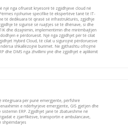
një nga ofruesit kryesorë të zgjidhjeve cloud në
Përmes njohurive specifike të ekspertëve tanë të IT-
e të dedikuara të qirasë së infrastrukturës, zgjidhje
gjidhje të sigurisë së ruajtjes së të dhënave, si dhe
t TIK dhe dizajnimin, implementimin dhe mirëmbajtjen
odhjen e përdoruesit. Një nga zgjidhjet për të cilat
jidhjet Hybird Cloud, të cilat u sigurojnë përdoruesve
 ndërsa shkallëzojnë burimet. Ne gjithashtu ofrojmë
RP dhe DMS nga zhvillimi ynë dhe zgjidhjet e aplikimit
ë integruara për punë emergjente, përfshirë
enaxhimin e ndërhyrjeve emergjente, GIS gjetjen dhe
he sistemin ERP. Zgjidhjet janë të zbatueshme në
gadat e zjarrfikësve, transportin e ambulancave,
e shpërndarjes