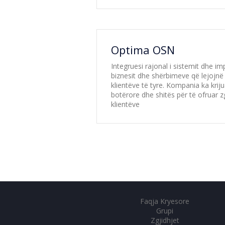
Optima OSN
Integruesi rajonal i sistemit dhe i
biznesit dhe shërbimeve që lejojnë 
klientëve të tyre. Kompania ka kr
botërore dhe shitës për të ofruar z
klientëve
Faqja Kryesore
Grupi
Zgjidhjet