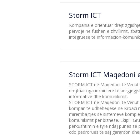
Storm ICT
Kompania e orientuar drejt zgjidhj
përvojë në fushën e zhvillimit, zb
integruese të informacion-komuniki
Storm ICT Maqedoni e
STORM ICT në Maqedoni të Veriut ë
drejtuar nga inxhinierë të përgjeg
informative dhe komunikimit.
STORM ICT në Maqedoni të Veriut ë
kompanitë udhëheqëse në Kroaci në
mirëmbajtjes së sistemeve komplek
komunikimit për biznese. Ekipi i G
përkushtimin e tyre ndaj punës së 
cdo pëdrorues të saj garanton dhë