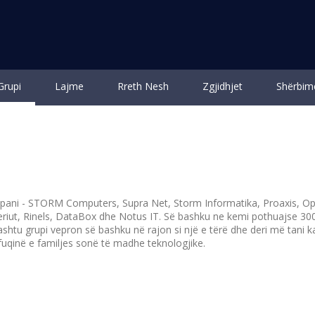
Grupi
Lajme
Rreth Nesh
Zgjidhjet
Shërbim
Rreth Nesh
Informatat Gjenerale
pani - STORM Computers, Supra Net, Storm Informatika, Proaxis, O
ut, Rinels, DataBox dhe Notus IT. Së bashku ne kemi pothuajse 300
thashtu grupi vepron së bashku në rajon si një e tërë dhe deri më tan
fuqinë e familjes sonë të madhe teknologjike.