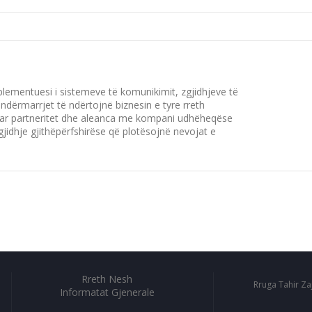
mplementuesi i sistemeve të komunikimit, zgjidhjeve të
ndërmarrjet të ndërtojnë biznesin e tyre rreth
ijuar partneritet dhe aleanca me kompani udhëheqëse
gjidhje gjithëpërfshirëse që plotësojnë nevojat e
Rreth Nesh
Rruga Tahir Za
Informatat Gjenerale