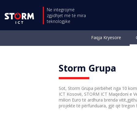
Ne integrojmë
zgjidhjet më të mira
teknologjike
Faqja Kryesore
Storm Grupa
Sot, Storm Grupa përbëhet nga 10 kom
ICT Kosovë, STORM ICT Maqedoni e Veri
milion Euro të ardhura brenda vitit,gji
projekte të përfunduara, gjë që tregon 