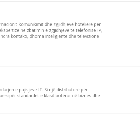
formacionit-komunikimit dhe zgjidhjeve hoteliere për
spertizë në zbatimin e zgjidhjeve të telefonisë IP,
endra kontakti, dhoma inteligjente dhe televizione
rjen e pajisjeve IT. Si një distributorë për
ërsipër standardet e klasit botëror në biznes dhe