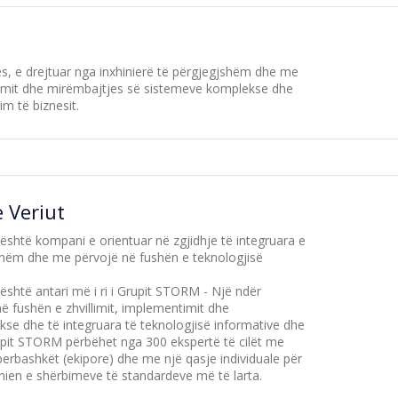
es, e drejtuar nga inxhinierë të përgjegjshëm dhe me
atimit dhe mirëmbajtjes së sistemeve komplekse dhe
m të biznesit.
 Veriut
shtë kompani e orientuar në zgjidhje të integruara e
jshëm dhe me përvojë në fushën e teknologjisë
shtë antari më i ri i Grupit STORM - Një ndër
 fushën e zhvillimit, implementimit dhe
se dhe të integruara të teknologjisë informative dhe
rupit STORM përbëhet nga 300 ekspertë të cilët me
perbashkët (ekipore) dhe me një qasje individuale për
nien e shërbimeve të standardeve më të larta.