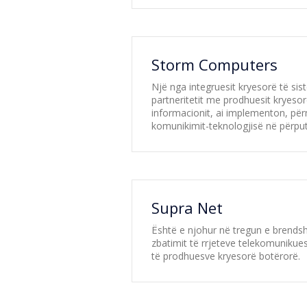
Storm Computers
Një nga integruesit kryesorë të sis
partneritetit me prodhuesit kryesor
informacionit, ai implementon, për
komunikimit-teknologjisë në përput
Supra Net
Është e njohur në tregun e brendshë
zbatimit të rrjeteve telekomunikues
të prodhuesve kryesorë botërorë.