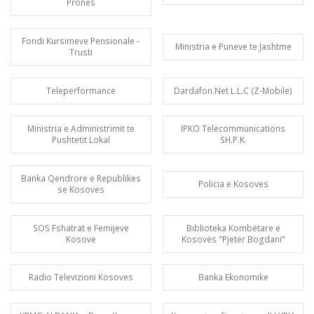
Prones
Fondi Kursimeve Pensionale -
Ministria e Puneve te Jashtme
Trusti
Teleperformance
Dardafon.Net L.L.C (Z-Mobile)
Ministria e Administrimit te
IPKO Telecommunications
Pushtetit Lokal
SH.P.K.
Banka Qendrore e Republikes
Policia e Kosoves
se Kosoves
SOS Fshatrat e Femijeve
Biblioteka Kombëtare e
Kosove
Kosovës "Pjetër Bogdani"
Radio Televizioni Kosoves
Banka Ekonomike