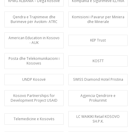
KPMG ALBANIA – Dega Kosove
Kompania e Sigurimeve ILLYRIA
Qendra e Trajnimeve dhe
Komisioni i Pavarur per Miniera
Burimeve për Avokim- ATRC
dhe Minerale
American Education in Kosovo
KEP Trust
- AUK
Posta dhe Telekomunikacioni i
KOSTT
Kosoves
UNDP Kosovë
SWISS Diamond Hotel Pristina
Kosovo Partnerships for
Agjencia Qendrore e
Development Project USAID
Prokurimit
LC WAIKIKI Retail KOSOVO
Telemedicine e Kosovës
SH.P.K.