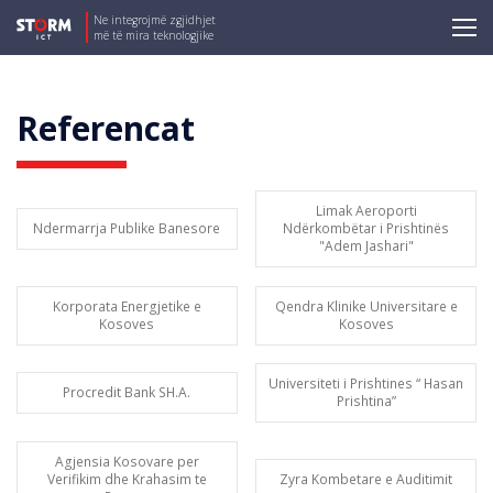
Ne integrojmë zgjidhjet
më të mira teknologjike
Referencat
Limak Aeroporti
Ndermarrja Publike Banesore
Ndërkombëtar i Prishtinës
"Adem Jashari"
Korporata Energjetike e
Qendra Klinike Universitare e
Kosoves
Kosoves
Universiteti i Prishtines “ Hasan
Procredit Bank SH.A.
Prishtina”
Agjensia Kosovare per
Verifikim dhe Krahasim te
Zyra Kombetare e Auditimit