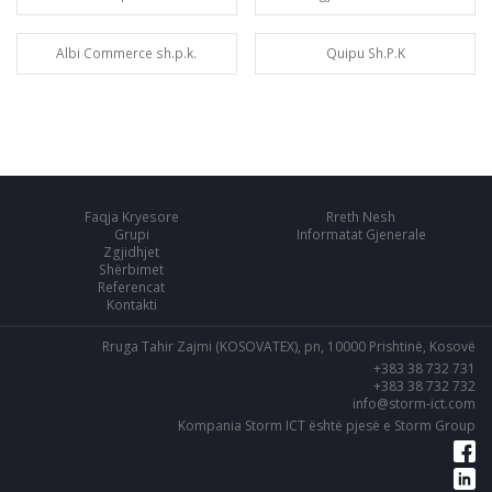
Albi Commerce sh.p.k.
Quipu Sh.P.K
Faqja Kryesore
Rreth Nesh
Grupi
Informatat Gjenerale
Zgjidhjet
Shërbimet
Referencat
Kontakti
Rruga Tahir Zajmi (KOSOVATEX), pn, 10000 Prishtinë, Kosovë
+383 38 732 731
+383 38 732 732
info@storm-ict.com
Kompania Storm ICT është pjesë e Storm Group