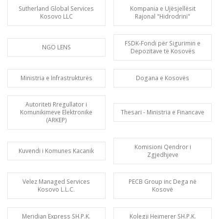
Sutherland Global Services
Kompania e Ujësjellësit
Kosovo LLC
Rajonal "Hidrodrini"
FSDK-Fondi për Sigurimin e
NGO LENS
Depozitave të Kosovës
Ministria e Infrastrukturës
Dogana e Kosovës
Autoriteti Rregullator i
Komunikimeve Elektronike
Thesari - Ministria e Financave
(ARKEP)
Komisioni Qendror i
Kuvendi i Komunes Kacanik
Zgjedhjeve
Velez Managed Services
PECB Group inc Dega në
Kosovo L.L.C.
Kosovë
Meridian Express SH.P.K.
Kolegji Heimerer SH.P.K.